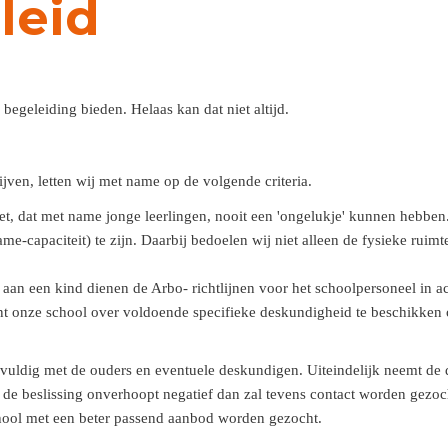
leid
egeleiding bieden. Helaas kan dat niet altijd.
jven, letten wij met name op de volgende criteria.
niet, dat met name jonge leerlingen, nooit een 'ongelukje' kunnen hebben
e-capaciteit) te zijn. Daarbij bedoelen wij niet alleen de fysieke ruimte
 aan een kind dienen de Arbo- richtlijnen voor het schoolpersoneel in 
ent onze school over voldoende specifieke deskundigheid te beschikke
ldig met de ouders en eventuele deskundigen. Uiteindelijk neemt de di
 Is de beslissing onverhoopt negatief dan zal tevens contact worden ge
chool met een beter passend aanbod worden gezocht.